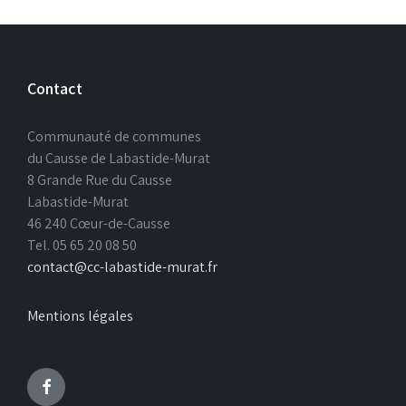
Contact
Communauté de communes
du Causse de Labastide-Murat
8 Grande Rue du Causse
Labastide-Murat
46 240 Cœur-de-Causse
Tel. 05 65 20 08 50
contact@cc-labastide-murat.fr
Mentions légales
Rejoignez-