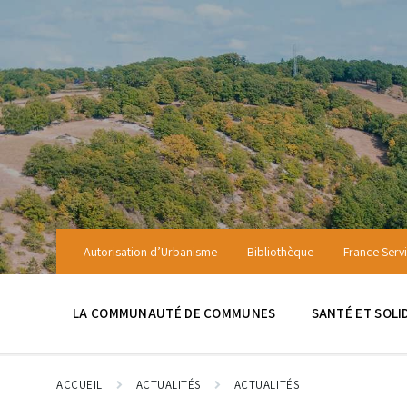
Skip
Skip
Skip
to
to
to
content
main
footer
navigation
Autorisation d’Urbanisme
Bibliothèque
France Serv
LA COMMUNAUTÉ DE COMMUNES
SANTÉ ET SOLI
ACCUEIL
ACTUALITÉS
ACTUALITÉS