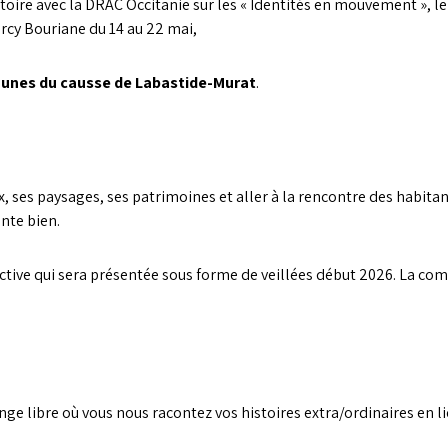
toire avec la DRAC Occitanie sur les « Identités en mouvement », le
cy Bouriane du 14 au 22 mai,
unes du causse de Labastide-Murat
.
eux, ses paysages, ses patrimoines et aller à la rencontre des habita
ente bien.
ctive qui sera présentée sous forme de veillées début 2026. La com
e libre où vous nous racontez vos histoires extra/ordinaires en li